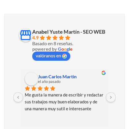
Anabel Yuste Martín - SEO WEB
4
.9
Basado en 
8
 reseñ
as
. 
powered by 
G
o
o
g
l
e
valóranos en
Juan Carlos Martin
el año pasado
Me gusta la manera de escribir y redactar 
Excel
sus trabajos muy buen elaborados y de 
de 
10
una manera muy sutil e interesante