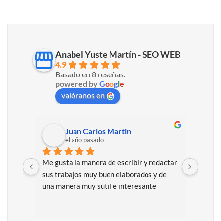
Anabel Yuste Martín - SEO WEB
4
.9
Basado en 
8
 reseñ
as
. 
powered by 
G
o
o
g
l
e
valóranos en
Juan Carlos Martin
el año pasado
Me gusta la manera de escribir y redactar 
Excel
sus trabajos muy buen elaborados y de 
de 
10
una manera muy sutil e interesante